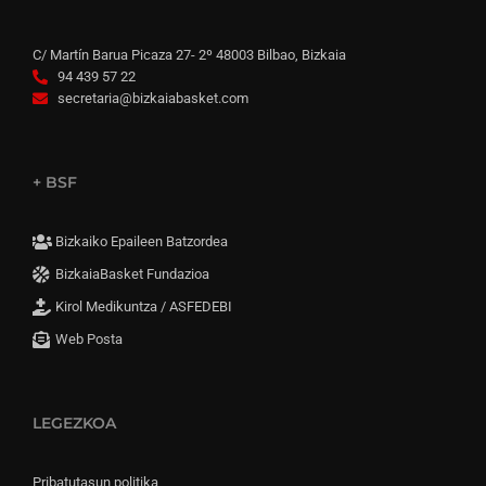
C/ Martín Barua Picaza 27- 2º 48003 Bilbao, Bizkaia
94 439 57 22
secretaria@bizkaiabasket.com
+ BSF
Bizkaiko Epaileen Batzordea
BizkaiaBasket Fundazioa
Kirol Medikuntza / ASFEDEBI
Web Posta
LEGEZKOA
Pribatutasun politika