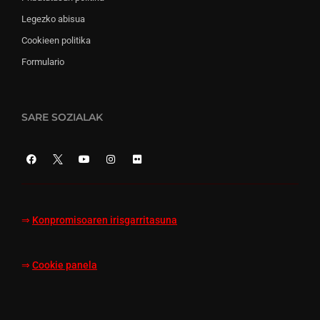
Legezko abisua
Cookieen politika
Formulario
SARE SOZIALAK
⇒
Konpromisoaren irisgarritasuna
⇒
Cookie panela