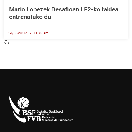
Mario Lopezek Desafioan LF2-ko taldea
entrenatuko du
14/05/2014
11:38 am