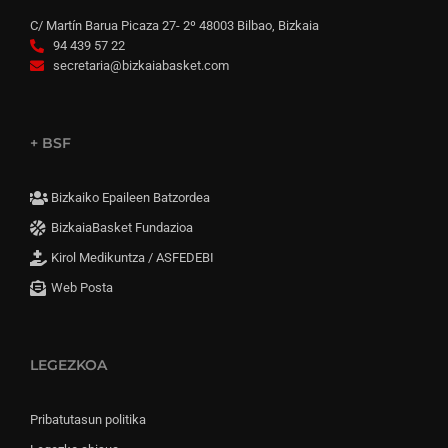
C/ Martín Barua Picaza 27- 2º 48003 Bilbao, Bizkaia
94 439 57 22
secretaria@bizkaiabasket.com
+ BSF
Bizkaiko Epaileen Batzordea
BizkaiaBasket Fundazioa
Kirol Medikuntza / ASFEDEBI
Web Posta
LEGEZKOA
Pribatutasun politika