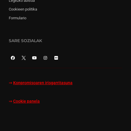
Legezko abisua
Cookieen politika
Formulario
SARE SOZIALAK
⇒
Konpromisoaren irisgarritasuna
⇒
Cookie panela