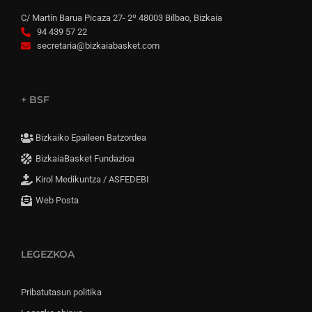
C/ Martín Barua Picaza 27- 2º 48003 Bilbao, Bizkaia
94 439 57 22
secretaria@bizkaiabasket.com
+ BSF
Bizkaiko Epaileen Batzordea
BizkaiaBasket Fundazioa
Kirol Medikuntza / ASFEDEBI
Web Posta
LEGEZKOA
Pribatutasun politika