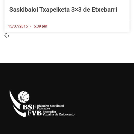
Saskibaloi Txapelketa 3×3 de Etxebarri
15/07/2015
5:39 pm