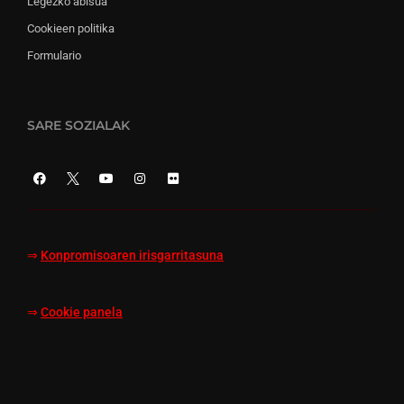
Legezko abisua
Cookieen politika
Formulario
SARE SOZIALAK
⇒
Konpromisoaren irisgarritasuna
⇒
Cookie panela