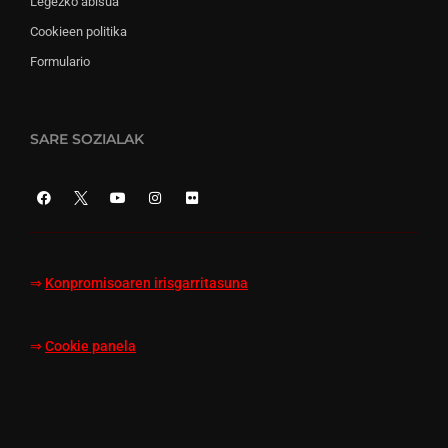
Legezko abisua
Cookieen politika
Formulario
SARE SOZIALAK
⇒
Konpromisoaren irisgarritasuna
⇒
Cookie panela