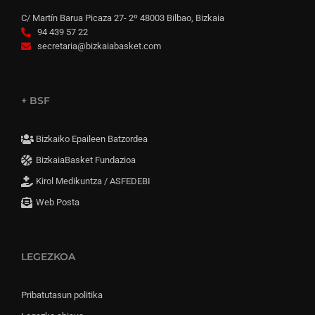
C/ Martín Barua Picaza 27- 2º 48003 Bilbao, Bizkaia
94 439 57 22
secretaria@bizkaiabasket.com
+ BSF
Bizkaiko Epaileen Batzordea
BizkaiaBasket Fundazioa
Kirol Medikuntza / ASFEDEBI
Web Posta
LEGEZKOA
Pribatutasun politika