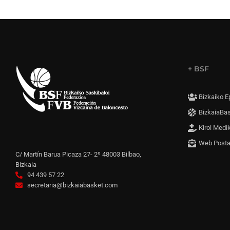
+ BSF
Bizkaiko E
BizkaiaBa
Kirol Medi
Web Post
C/ Martín Barua Picaza 27- 2º 48003 Bilbao,
Bizkaia
94 439 57 22
secretaria@bizkaiabasket.com