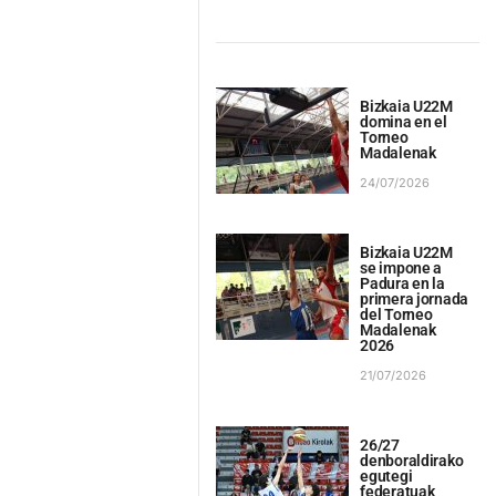
Bizkaia U22M
domina en el
Torneo
Madalenak
24/07/2026
Bizkaia U22M
se impone a
Padura en la
primera jornada
del Torneo
Madalenak
2026
21/07/2026
26/27
denboraldirako
egutegi
federatuak