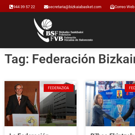
944 39 57 22
secretaria@bizkaiabasket.com
Correo Web
Tag: Federación Bizka
FEDERAZIOA
FE