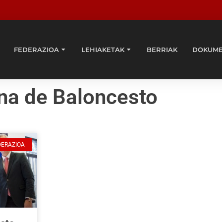
FEDERAZIOA
LEHIAKETAK
BERRIAK
DOKUM
ina de Baloncesto
DERAZIOA