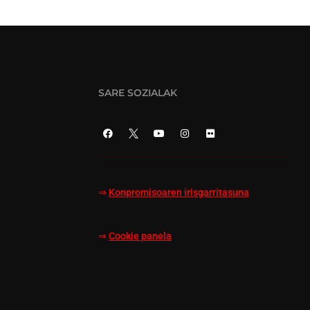
SARE SOZIALAK
⇒
Konpromisoaren irisgarritasuna
⇒
Cookie panela