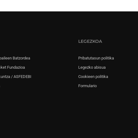
LEGEZKOA
paileen Batzordea
Pribatutasun politika
sket Fundazioa
Legezko abisua
kuntza / ASFEDEBI
Cookieen politika
a
Formulario