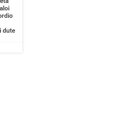
 eta
aloi
ordio
i dute