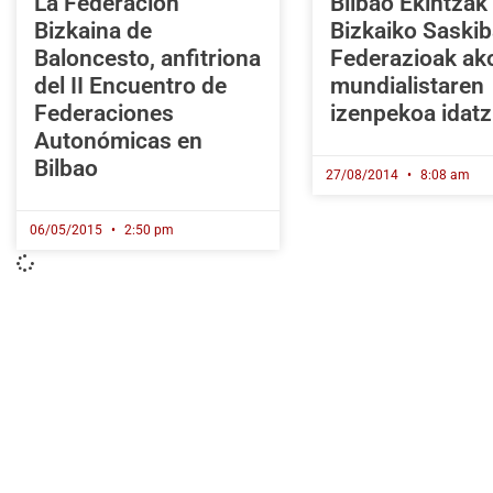
La Federación
Bilbao Ekintzak
Bizkaina de
Bizkaiko Saskib
Baloncesto, anfitriona
Federazioak ak
del II Encuentro de
mundialistaren
Federaciones
izenpekoa idatz
Autonómicas en
Bilbao
27/08/2014
8:08 am
06/05/2015
2:50 pm