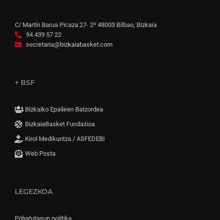
C/ Martín Barua Picaza 27- 2º 48003 Bilbao, Bizkaia
94 439 57 22
secretaria@bizkaiabasket.com
+ BSF
Bizkaiko Epaileen Batzordea
BizkaiaBasket Fundazioa
Kirol Medikuntza / ASFEDEBI
Web Posta
LEGEZKOA
Pribatutasun politika