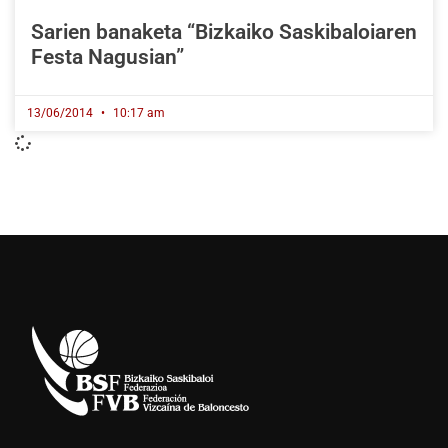
Sarien banaketa “Bizkaiko Saskibaloiaren
Festa Nagusian”
13/06/2014
10:17 am