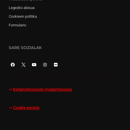
Legezko abisua
Cookieen politika
Formulario
SARE SOZIALAK
⇒
Konpromisoaren irisgarritasuna
⇒
Cookie panela