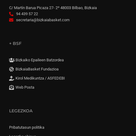
C/ Martín Barua Picaza 27- 2º 48003 Bilbao, Bizkaia
94 439 57 22
secretaria@bizkaiabasket.com
+ BSF
Bizkaiko Epaileen Batzordea
BizkaiaBasket Fundazioa
Kirol Medikuntza / ASFEDEBI
Web Posta
LEGEZKOA
Pribatutasun politika