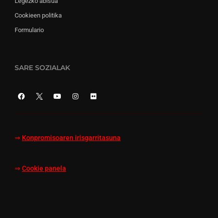
Legezko abisua
Cookieen politika
Formulario
SARE SOZIALAK
⇒
Konpromisoaren irisgarritasuna
⇒
Cookie panela