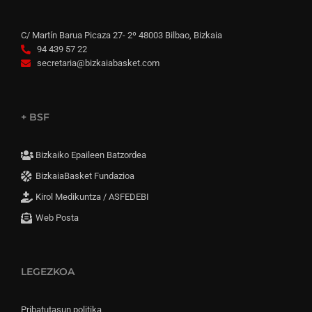
C/ Martín Barua Picaza 27- 2º 48003 Bilbao, Bizkaia
94 439 57 22
secretaria@bizkaiabasket.com
+ BSF
Bizkaiko Epaileen Batzordea
BizkaiaBasket Fundazioa
Kirol Medikuntza / ASFEDEBI
Web Posta
LEGEZKOA
Pribatutasun politika