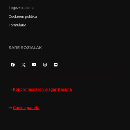
Legezko abisua
Cookieen politika
Formulario
SARE SOZIALAK
⇒
Konpromisoaren irisgarritasuna
⇒
Cookie panela