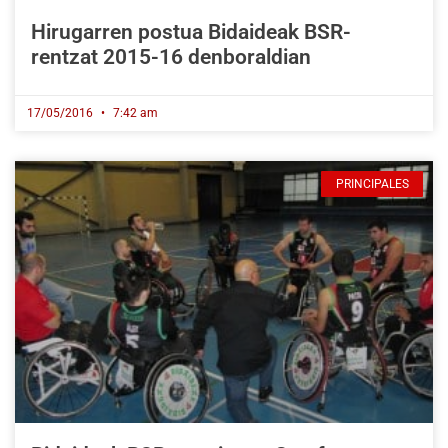
Hirugarren postua Bidaideak BSR-
rentzat 2015-16 denboraldian
17/05/2016
7:42 am
PRINCIPALES