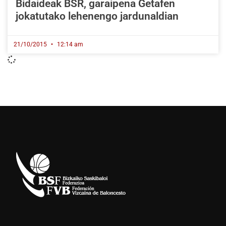
Bidaideak BSR, garaipena Getafen
jokatutako lehenengo jardunaldian
21/10/2015
12:14 am