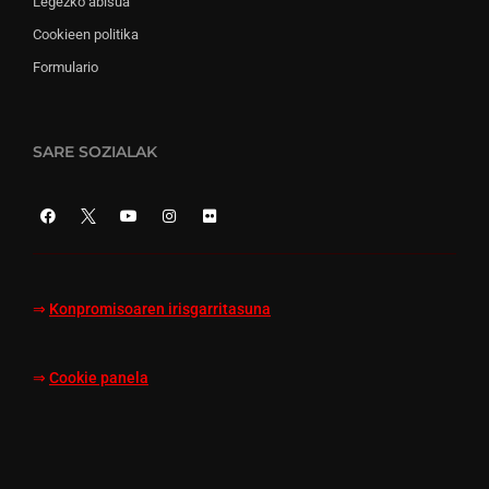
Legezko abisua
Cookieen politika
Formulario
SARE SOZIALAK
⇒
Konpromisoaren irisgarritasuna
⇒
Cookie panela