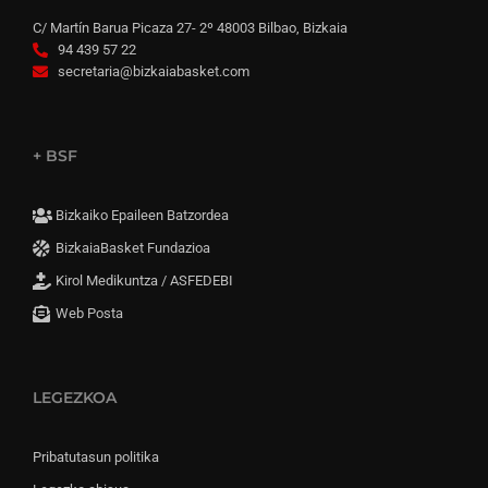
C/ Martín Barua Picaza 27- 2º 48003 Bilbao, Bizkaia
94 439 57 22
secretaria@bizkaiabasket.com
+ BSF
Bizkaiko Epaileen Batzordea
BizkaiaBasket Fundazioa
Kirol Medikuntza / ASFEDEBI
Web Posta
LEGEZKOA
Pribatutasun politika