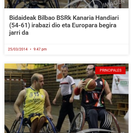
Bidaideak Bilbao BSRk Kanaria Handiari
(54-61) irabazi dio eta Europara begira
jarri da
25/03/2014
9:47 pm
PRINCIPALES