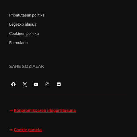
Pribatutasun politika
Legezko abisua
Cookieen politika
Formulario
SARE SOZIALAK
⇒
Konpromisoaren irisgarritasuna
⇒
Cookie panela