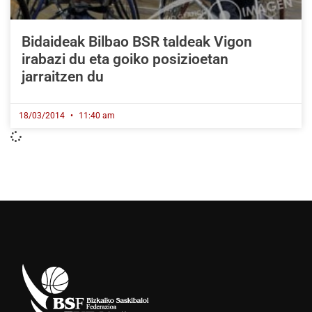
Bidaideak Bilbao BSR taldeak Vigon
irabazi du eta goiko posizioetan
jarraitzen du
18/03/2014
11:40 am