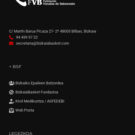
C/ Martín Barua Picaza 27- 2º 48003 Bilbao, Bizkaia
94 439 57 22
secretaria@bizkaiabasket.com
+ BSF
Bizkaiko Epaileen Batzordea
BizkaiaBasket Fundazioa
Kirol Medikuntza / ASFEDEBI
Web Posta
LEGEZKOA