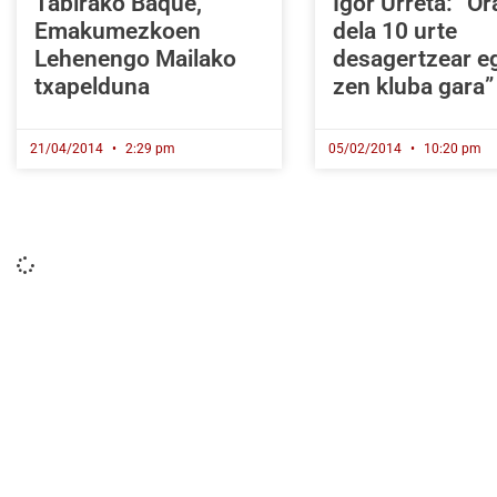
Tabirako Baqué,
Igor Urreta: “Or
Emakumezkoen
dela 10 urte
Lehenengo Mailako
desagertzear e
txapelduna
zen kluba gara”
21/04/2014
2:29 pm
05/02/2014
10:20 pm