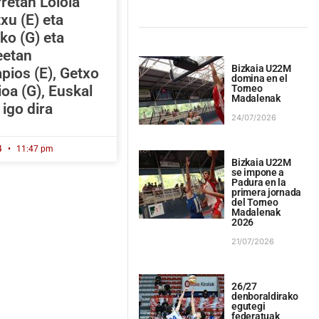
retan Loiola
xu (E) eta
ko (G) eta
eetan
Bizkaia U22M
pios (E), Getxo
domina en el
Torneo
ioa (G), Euskal
Madalenak
 igo dira
24/07/2026
4
11:47 pm
Bizkaia U22M
se impone a
Padura en la
primera jornada
del Torneo
Madalenak
2026
21/07/2026
26/27
denboraldirako
egutegi
federatuak