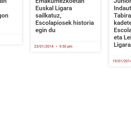
ain
Emakumezkoetan
Junior
Euskal Ligara
Indaut
gon
sailkatuz,
Tabira
Escolapiosek historia
kadet
egin du
Escola
eta Le
Ligara
23/01/2014
9:50 pm
19/01/201