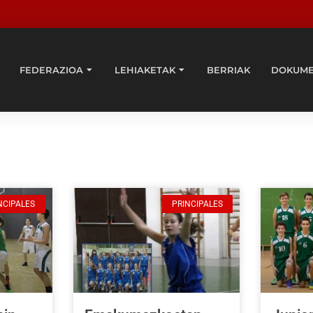
FEDERAZIOA
LEHIAKETAK
BERRIAK
DOKUM
NCIPALES
PRINCIPALES