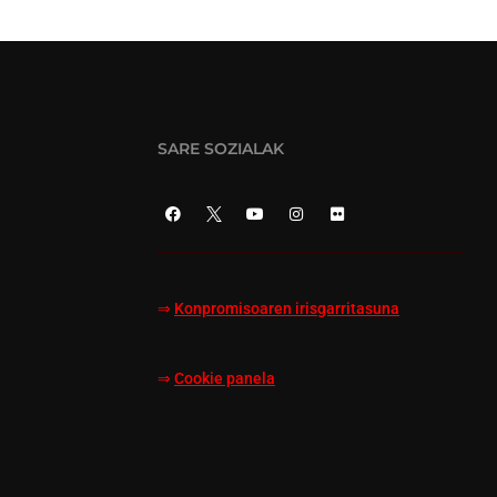
SARE SOZIALAK
⇒
Konpromisoaren irisgarritasuna
⇒
Cookie panela