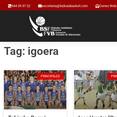
944 39 57 22
secretaria@bizkaiabasket.com
Correo Web
Tag: igoera
PRINCIPALES
PRI