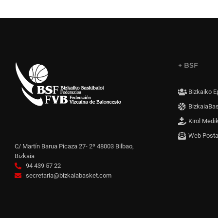
+ BSF
Bizkaiko E
BizkaiaBa
Kirol Medi
Web Post
C/ Martín Barua Picaza 27- 2º 48003 Bilbao,
Bizkaia
94 439 57 22
secretaria@bizkaiabasket.com