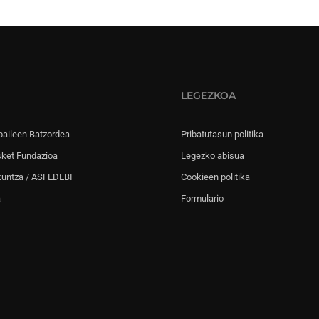
LEGEZKOA
paileen Batzordea
Pribatutasun politika
sket Fundazioa
Legezko abisua
kuntza / ASFEDEBI
Cookieen politika
a
Formulario