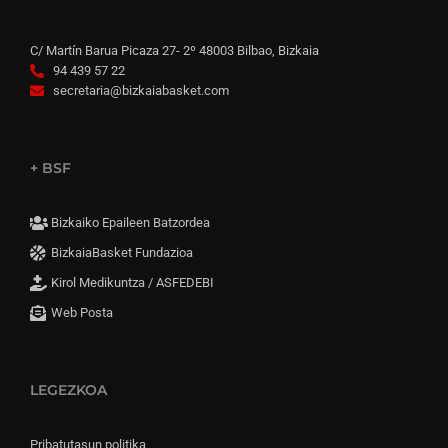
C/ Martín Barua Picaza 27- 2º 48003 Bilbao, Bizkaia
94 439 57 22
secretaria@bizkaiabasket.com
+ BSF
Bizkaiko Epaileen Batzordea
BizkaiaBasket Fundazioa
Kirol Medikuntza / ASFEDEBI
Web Posta
LEGEZKOA
Pribatutasun politika