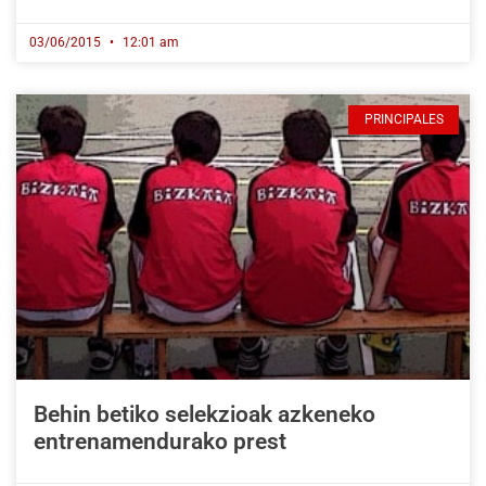
03/06/2015
12:01 am
PRINCIPALES
Behin betiko selekzioak azkeneko
entrenamendurako prest