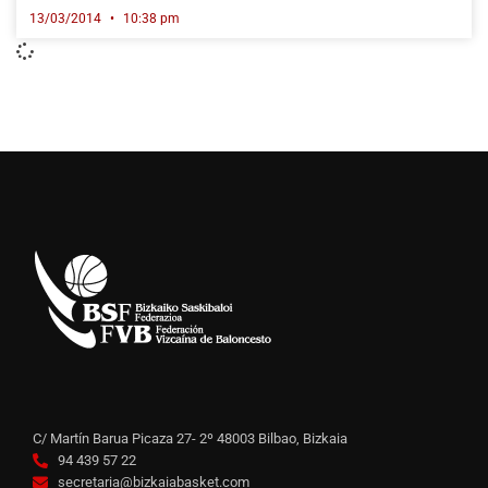
13/03/2014
10:38 pm
C/ Martín Barua Picaza 27- 2º 48003 Bilbao, Bizkaia
94 439 57 22
secretaria@bizkaiabasket.com