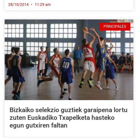
28/10/2014
11:29 am
PRINCIPALES
Bizkaiko selekzio guztiek garaipena lortu
zuten Euskadiko Txapelketa hasteko
egun gutxiren faltan