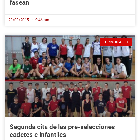
fasean
23/09/2015
9:46 am
PRINCIPALES
Segunda cita de las pre-selecciones
cadetes e infantiles