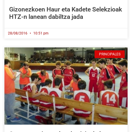
Gizonezkoen Haur eta Kadete Selekzioak
HTZ-n lanean dabiltza jada
28/08/2016
10:51 pm
PRINCIPALES