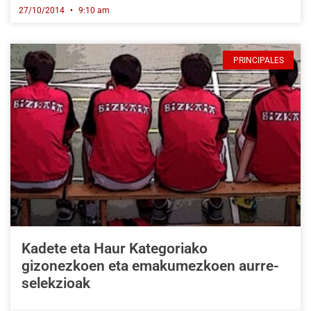
27/10/2014
9:10 am
PRINCIPALES
Kadete eta Haur Kategoriako
gizonezkoen eta emakumezkoen aurre-
selekzioak