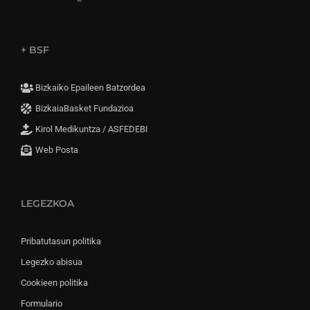
+ BSF
Bizkaiko Epaileen Batzordea
BizkaiaBasket Fundazioa
Kirol Medikuntza / ASFEDEBI
Web Posta
LEGEZKOA
Pribatutasun politika
Legezko abisua
Cookieen politika
Formulario