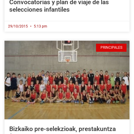
Convocatorias y plan de viaje de las
selecciones infantiles
29/10/2015
5:13 pm
PRINCIPALES
Bizkaiko pre-selekzioak, prestakuntza