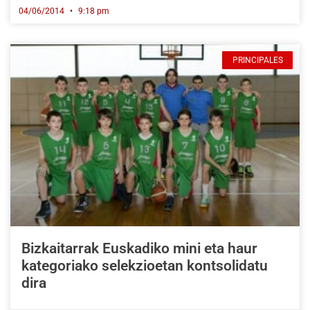
04/06/2014
9:18 pm
PRINCIPALES
Bizkaitarrak Euskadiko mini eta haur
kategoriako selekzioetan kontsolidatu
dira