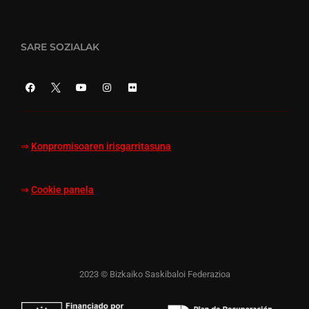
SARE SOZIALAK
⇒
Konpromisoaren irisgarritasuna
⇒
Cookie panela
2023 © Bizkaiko Saskibaloi Federazioa