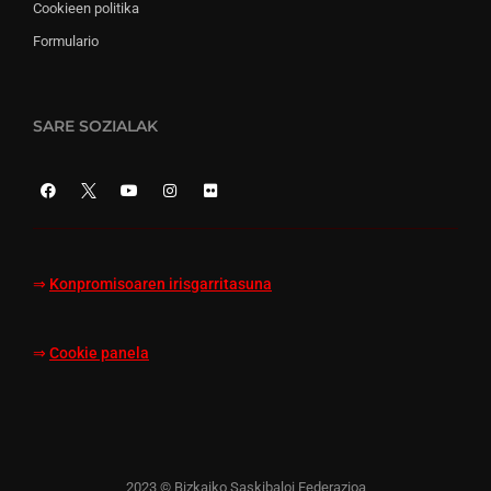
Cookieen politika
Formulario
SARE SOZIALAK
⇒
Konpromisoaren irisgarritasuna
⇒
Cookie panela
2023 © Bizkaiko Saskibaloi Federazioa