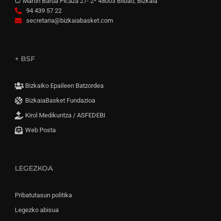
C/ Martín Barua Picaza 27- 2º 48003 Bilbao, Bizkaia
94 439 57 22
secretaria@bizkaiabasket.com
+ BSF
Bizkaiko Epaileen Batzordea
BizkaiaBasket Fundazioa
Kirol Medikuntza / ASFEDEBI
Web Posta
LEGEZKOA
Pribatutasun politika
Legezko abisua