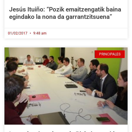
Jesús Ituiño: “Pozik emaitzengatik baina
egindako la nona da garrantzitsuena”
01/02/2017
9:48 am
PRINCIPALES