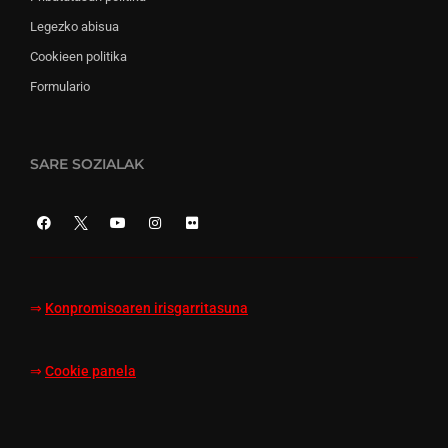
Legezko abisua
Cookieen politika
Formulario
SARE SOZIALAK
⇒
Konpromisoaren irisgarritasuna
⇒
Cookie panela