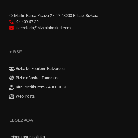
C/ Martín Barua Picaza 27- 2º 48003 Bilbao, Bizkaia
94 439 57 22
secretaria@bizkaiabasket.com
+ BSF
Bizkaiko Epaileen Batzordea
BizkaiaBasket Fundazioa
Kirol Medikuntza / ASFEDEBI
Web Posta
LEGEZKOA
Pribatutasun politika