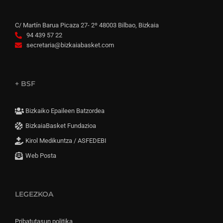
C/ Martín Barua Picaza 27- 2º 48003 Bilbao, Bizkaia
94 439 57 22
secretaria@bizkaiabasket.com
+ BSF
Bizkaiko Epaileen Batzordea
BizkaiaBasket Fundazioa
Kirol Medikuntza / ASFEDEBI
Web Posta
LEGEZKOA
Pribatutasun politika