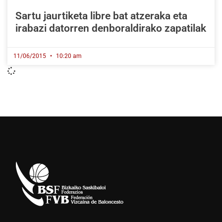
Sartu jaurtiketa libre bat atzeraka eta
irabazi datorren denboraldirako zapatilak
11/06/2015
10:20 am