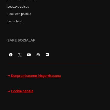
Legezko abisua
Cookieen politika
Formulario
SARE SOZIALAK
⇒
Konpromisoaren irisgarritasuna
⇒
Cookie panela