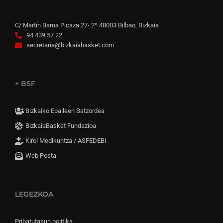
C/ Martín Barua Picaza 27- 2º 48003 Bilbao, Bizkaia
94 439 57 22
secretaria@bizkaiabasket.com
+ BSF
Bizkaiko Epaileen Batzordea
BizkaiaBasket Fundazioa
Kirol Medikuntza / ASFEDEBI
Web Posta
LEGEZKOA
Pribatutasun politika