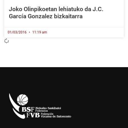
Joko Olinpikoetan lehiatuko da J.C.
García Gonzalez bizkaitarra
01/03/2016
11:19 am