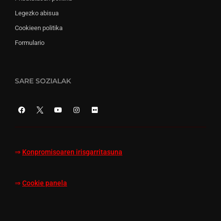
Legezko abisua
Cookieen politika
Formulario
SARE SOZIALAK
⇒
Konpromisoaren irisgarritasuna
⇒
Cookie panela