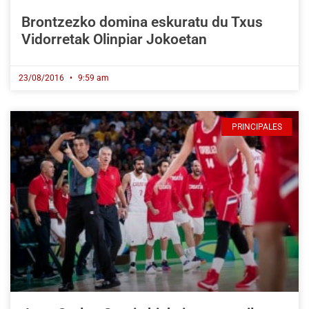
Brontzezko domina eskuratu du Txus
Vidorretak Olinpiar Jokoetan
23/08/2016
9:59 am
PRINCIPALES