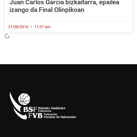
Juan Carlos Garcia bizkaitarra, epailea
izango da Final Olinpikoan
21/08/2016
11:07 am