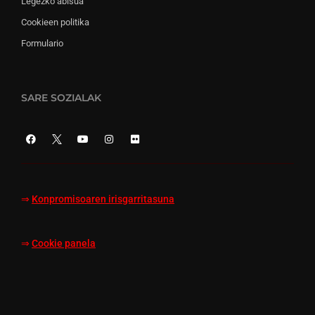
Legezko abisua
Cookieen politika
Formulario
SARE SOZIALAK
⇒
Konpromisoaren irisgarritasuna
⇒
Cookie panela