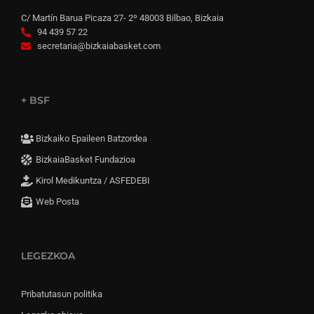
C/ Martín Barua Picaza 27- 2º 48003 Bilbao, Bizkaia
94 439 57 22
secretaria@bizkaiabasket.com
+ BSF
Bizkaiko Epaileen Batzordea
BizkaiaBasket Fundazioa
Kirol Medikuntza / ASFEDEBI
Web Posta
LEGEZKOA
Pribatutasun politika