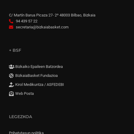
C/ Martín Barua Picaza 27- 2º 48003 Bilbao, Bizkaia
94 439 57 22
secretaria@bizkaiabasket.com
+ BSF
Bizkaiko Epaileen Batzordea
BizkaiaBasket Fundazioa
Kirol Medikuntza / ASFEDEBI
Web Posta
LEGEZKOA
Pribatutasun politika