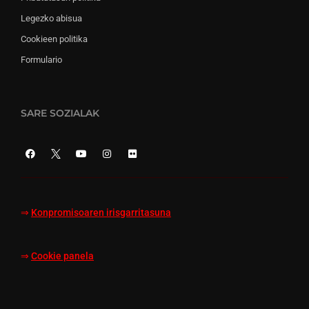
Legezko abisua
Cookieen politika
Formulario
SARE SOZIALAK
⇒
Konpromisoaren irisgarritasuna
⇒
Cookie panela