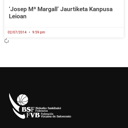
‘Josep Mª Margall’ Jaurtiketa Kanpusa
Leioan
02/07/2014
9:59 pm