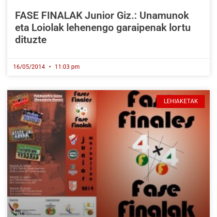
FASE FINALAK Junior Giz.: Unamunok
eta Loiolak lehenengo garaipenak lortu
dituzte
16/05/2014
11:03 pm
LEHIAKETAK