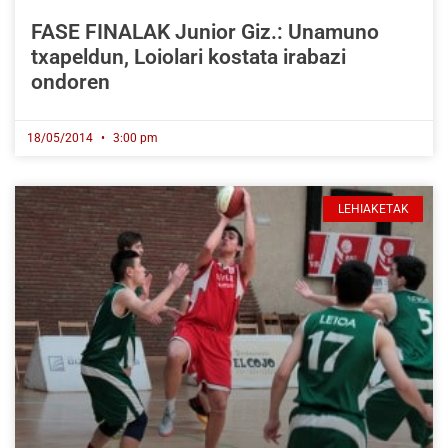
FASE FINALAK Junior Giz.: Unamuno
txapeldun, Loiolari kostata irabazi
ondoren
18/05/2014
3:00 pm
LEHIAKETAK