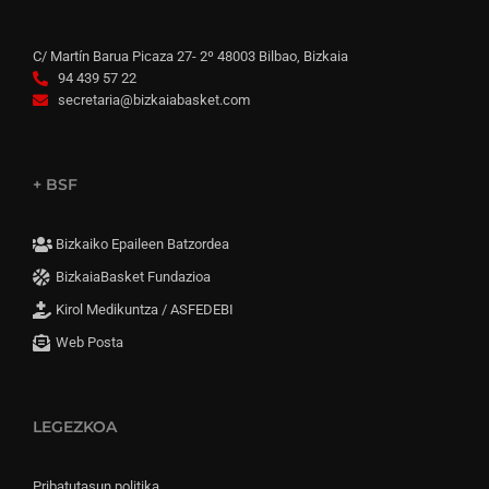
C/ Martín Barua Picaza 27- 2º 48003 Bilbao, Bizkaia
94 439 57 22
secretaria@bizkaiabasket.com
+ BSF
Bizkaiko Epaileen Batzordea
BizkaiaBasket Fundazioa
Kirol Medikuntza / ASFEDEBI
Web Posta
LEGEZKOA
Pribatutasun politika