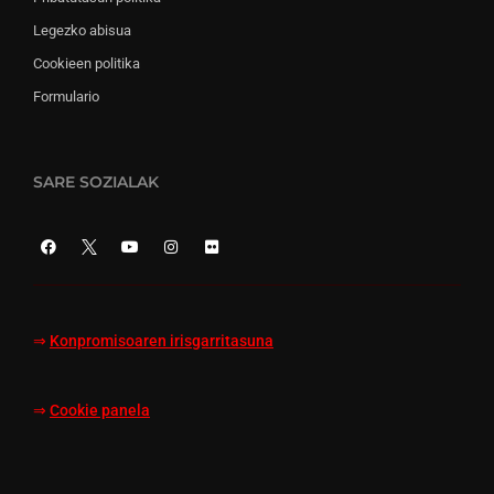
Legezko abisua
Cookieen politika
Formulario
SARE SOZIALAK
⇒
Konpromisoaren irisgarritasuna
⇒
Cookie panela