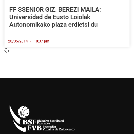
FF SSENIOR GIZ. BEREZI MAILA:
Universidad de Eusto Loiolak
Autonomikako plaza erdietsi du
20/05/2014
10:37 pm