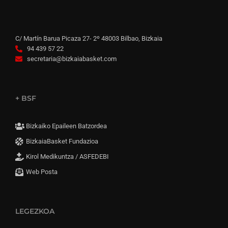
C/ Martín Barua Picaza 27- 2º 48003 Bilbao, Bizkaia
94 439 57 22
secretaria@bizkaiabasket.com
+ BSF
Bizkaiko Epaileen Batzordea
BizkaiaBasket Fundazioa
Kirol Medikuntza / ASFEDEBI
Web Posta
LEGEZKOA