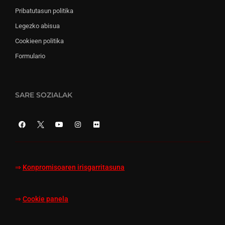
Pribatutasun politika
Legezko abisua
Cookieen politika
Formulario
SARE SOZIALAK
⇒
Konpromisoaren irisgarritasuna
⇒
Cookie panela