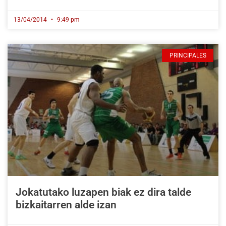
13/04/2014
9:49 pm
PRINCIPALES
Jokatutako luzapen biak ez dira talde
bizkaitarren alde izan