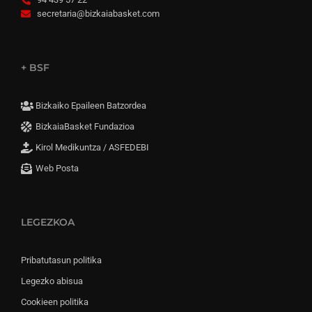
secretaria@bizkaiabasket.com
+ BSF
Bizkaiko Epaileen Batzordea
BizkaiaBasket Fundazioa
Kirol Medikuntza / ASFEDEBI
Web Posta
LEGEZKOA
Pribatutasun politika
Legezko abisua
Cookieen politika