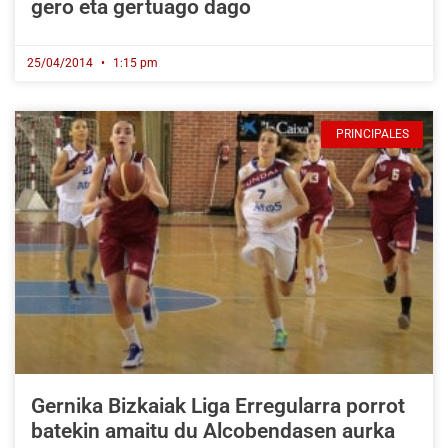
gero eta gertuago dago
25/04/2014
1:15 pm
PRINCIPALES
Gernika Bizkaiak Liga Erregularra porrot
batekin amaitu du Alcobendasen aurka