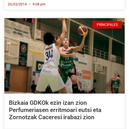
26/03/2014
9:08 pm
PRINCIPALES
Bizkaia GDKOk ezin izan zion
Perfumeriasen erritmoari eutsi eta
Zornotzak Caceresi irabazi zion