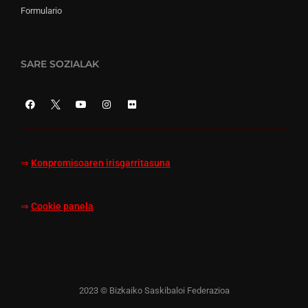
Formulario
SARE SOZIALAK
⇒
Konpromisoaren irisgarritasuna
⇒
Cookie panela
2023 © Bizkaiko Saskibaloi Federazioa