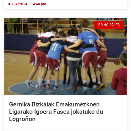
07/04/2014
4:40 pm
PRINCIPALES
Gernika Bizkaiak Emakumezkoen
Ligarako Igoera Fasea jokatuko du
Logroñon