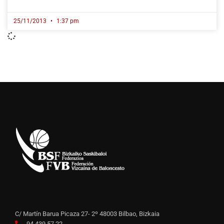
25/11/2013
1:37 pm
C/ Martín Barua Picaza 27- 2º 48003 Bilbao, Bizkaia
94 439 57 22