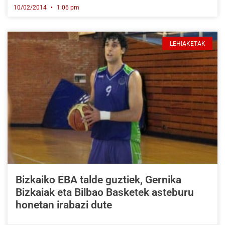
10/02/2014
1:06 pm
LEHIAKETAK
Bizkaiko EBA talde guztiek, Gernika
Bizkaiak eta Bilbao Basketek asteburu
honetan irabazi dute