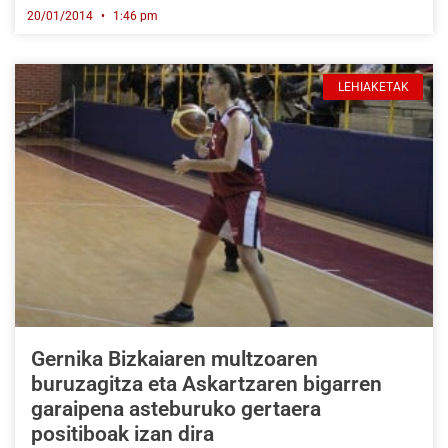
20/01/2014
1:46 pm
LEHIAKETAK
Gernika Bizkaiaren multzoaren
buruzagitza eta Askartzaren bigarren
garaipena asteburuko gertaera
positiboak izan dira