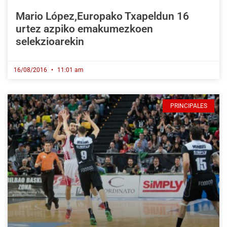
Mario López,Europako Txapeldun 16
urtez azpiko emakumezkoen
selekzioarekin
16/08/2016
11:01 am
PRINCIPALES