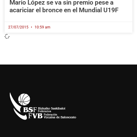
Mario López se va sin premio pese a
acariciar el bronce en el Mundial U19F
27/07/2015
10:59 am