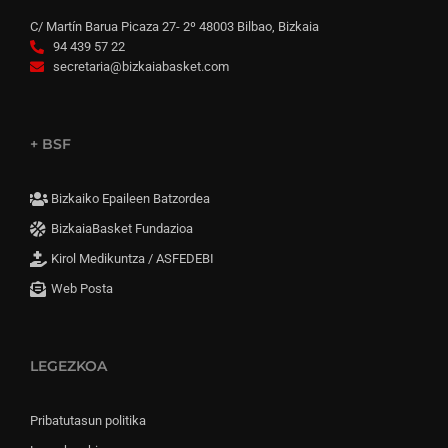
C/ Martín Barua Picaza 27- 2º 48003 Bilbao, Bizkaia
94 439 57 22
secretaria@bizkaiabasket.com
+ BSF
Bizkaiko Epaileen Batzordea
BizkaiaBasket Fundazioa
Kirol Medikuntza / ASFEDEBI
Web Posta
LEGEZKOA
Pribatutasun politika