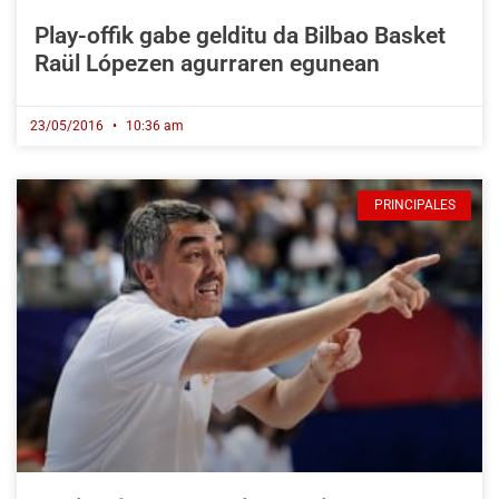
Play-offik gabe gelditu da Bilbao Basket
Raül Lópezen agurraren egunean
23/05/2016
10:36 am
PRINCIPALES