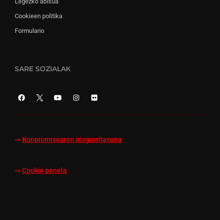
Legezko abisua
Cookieen politika
Formulario
SARE SOZIALAK
⇒
Konpromisoaren irisgarritasuna
⇒
Cookie panela