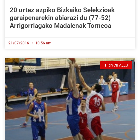
20 urtez azpiko Bizkaiko Selekzioak
garaipenarekin abiarazi du (77-52)
Arrigorriagako Madalenak Torneoa
21/07/2016
10:56 am
PRINCIPALES