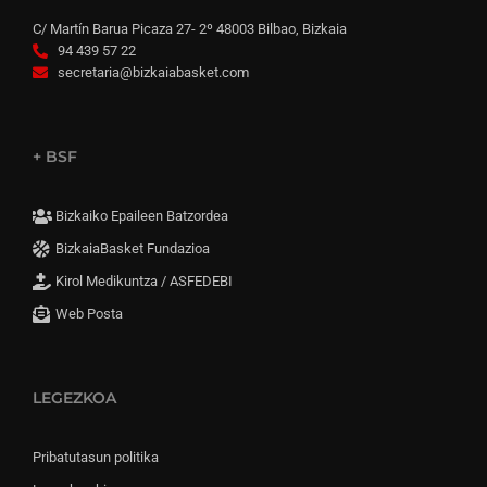
C/ Martín Barua Picaza 27- 2º 48003 Bilbao, Bizkaia
94 439 57 22
secretaria@bizkaiabasket.com
+ BSF
Bizkaiko Epaileen Batzordea
BizkaiaBasket Fundazioa
Kirol Medikuntza / ASFEDEBI
Web Posta
LEGEZKOA
Pribatutasun politika