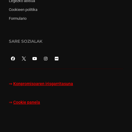
Legezko abisua
Cookieen politika
Formulario
SARE SOZIALAK
⇒
Konpromisoaren irisgarritasuna
⇒
Cookie panela