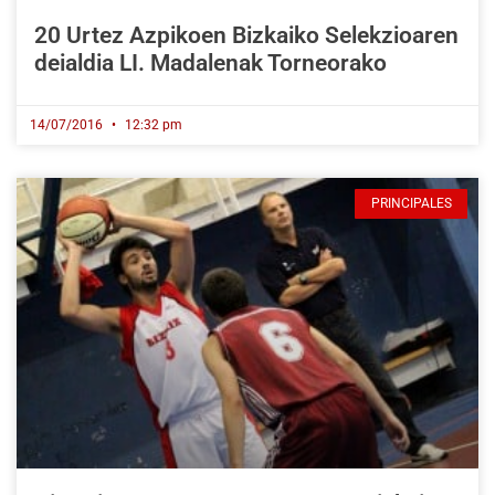
20 Urtez Azpikoen Bizkaiko Selekzioaren
deialdia LI. Madalenak Torneorako
14/07/2016
12:32 pm
PRINCIPALES