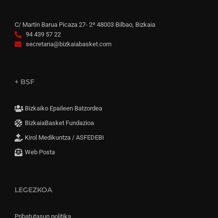
C/ Martín Barua Picaza 27- 2º 48003 Bilbao, Bizkaia
94 439 57 22
secretaria@bizkaiabasket.com
+ BSF
Bizkaiko Epaileen Batzordea
BizkaiaBasket Fundazioa
Kirol Medikuntza / ASFEDEBI
Web Posta
LEGEZKOA
Pribatutasun politika