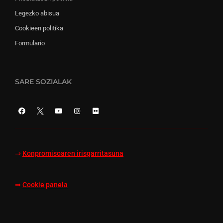
Legezko abisua
Cookieen politika
Formulario
SARE SOZIALAK
⇒
Konpromisoaren irisgarritasuna
⇒
Cookie panela