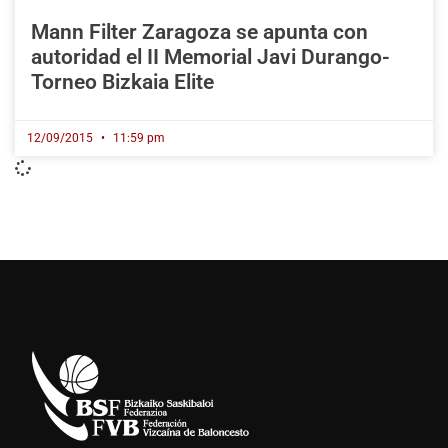
Mann Filter Zaragoza se apunta con
autoridad el II Memorial Javi Durango-
Torneo Bizkaia Elite
12/09/2015
11:59 pm