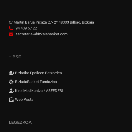
C/ Martín Barua Picaza 27- 2º 48003 Bilbao, Bizkaia
94 439 57 22
secretaria@bizkaiabasket.com
+ BSF
Bizkaiko Epaileen Batzordea
BizkaiaBasket Fundazioa
Kirol Medikuntza / ASFEDEBI
Web Posta
LEGEZKOA