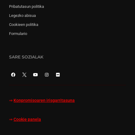
Pribatutasun politika
Legezko abisua
Cookieen politika
Formulario
SARE SOZIALAK
⇒
Konpromisoaren irisgarritasuna
⇒
Cookie panela