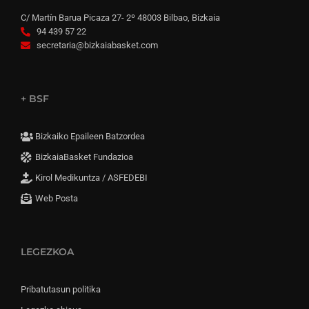
C/ Martín Barua Picaza 27- 2º 48003 Bilbao, Bizkaia
94 439 57 22
secretaria@bizkaiabasket.com
+ BSF
Bizkaiko Epaileen Batzordea
BizkaiaBasket Fundazioa
Kirol Medikuntza / ASFEDEBI
Web Posta
LEGEZKOA
Pribatutasun politika