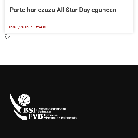
Parte har ezazu All Star Day egunean
16/03/2016
9:54 am