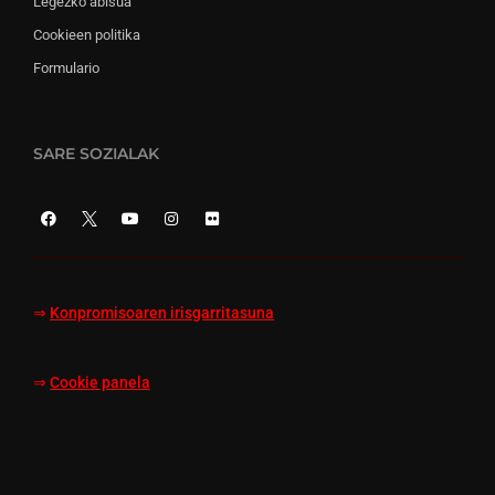
Legezko abisua
Cookieen politika
Formulario
SARE SOZIALAK
⇒
Konpromisoaren irisgarritasuna
⇒
Cookie panela