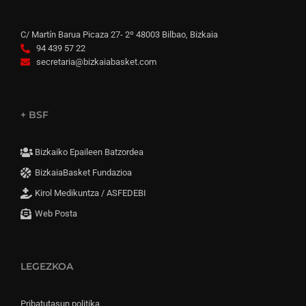
C/ Martín Barua Picaza 27- 2º 48003 Bilbao, Bizkaia
94 439 57 22
secretaria@bizkaiabasket.com
+ BSF
Bizkaiko Epaileen Batzordea
BizkaiaBasket Fundazioa
Kirol Medikuntza / ASFEDEBI
Web Posta
LEGEZKOA
Pribatutasun politika