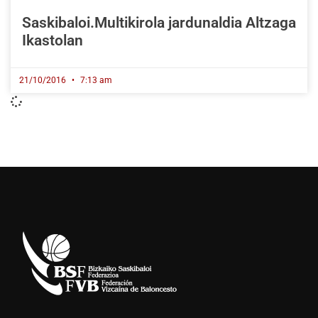
Saskibaloi.Multikirola jardunaldia Altzaga
Ikastolan
21/10/2016
7:13 am