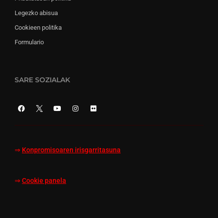
Legezko abisua
Cookieen politika
Formulario
SARE SOZIALAK
⇒
Konpromisoaren irisgarritasuna
⇒
Cookie panela