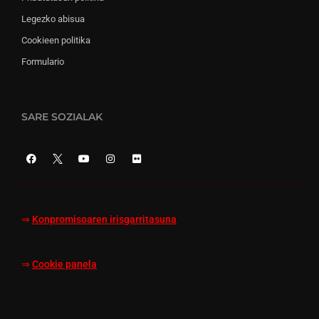
Legezko abisua
Cookieen politika
Formulario
SARE SOZIALAK
⇒
Konpromisoaren irisgarritasuna
⇒
Cookie panela