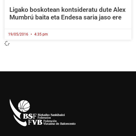
Ligako boskotean kontsideratu dute Alex
Mumbrú baita eta Endesa saria jaso ere
19/05/2016
4:35 pm