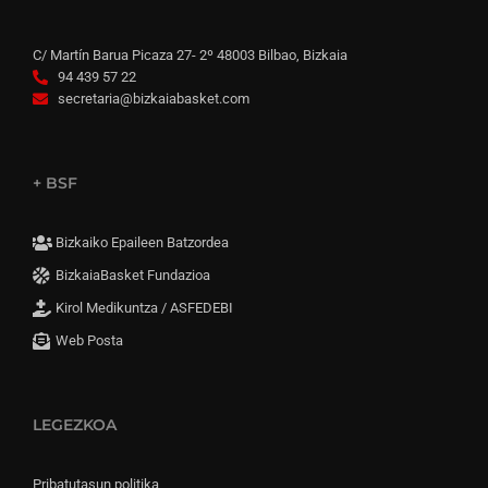
C/ Martín Barua Picaza 27- 2º 48003 Bilbao, Bizkaia
94 439 57 22
secretaria@bizkaiabasket.com
+ BSF
Bizkaiko Epaileen Batzordea
BizkaiaBasket Fundazioa
Kirol Medikuntza / ASFEDEBI
Web Posta
LEGEZKOA
Pribatutasun politika