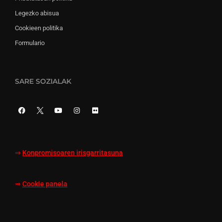
Legezko abisua
Cookieen politika
Formulario
SARE SOZIALAK
⇒
Konpromisoaren irisgarritasuna
⇒
Cookie panela