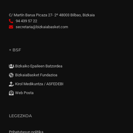
C/ Martín Barua Picaza 27- 2º 48003 Bilbao, Bizkaia
94 439 57 22
secretaria@bizkaiabasket.com
+ BSF
Bizkaiko Epaileen Batzordea
BizkaiaBasket Fundazioa
Kirol Medikuntza / ASFEDEBI
Web Posta
LEGEZKOA
Pribatutasun politika