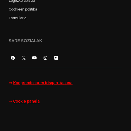
Legezko abisua
Cookieen politika
Formulario
SARE SOZIALAK
⇒
Konpromisoaren irisgarritasuna
⇒
Cookie panela