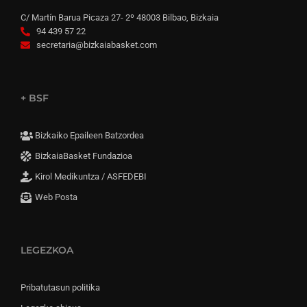
C/ Martín Barua Picaza 27- 2º 48003 Bilbao, Bizkaia
94 439 57 22
secretaria@bizkaiabasket.com
+ BSF
Bizkaiko Epaileen Batzordea
BizkaiaBasket Fundazioa
Kirol Medikuntza / ASFEDEBI
Web Posta
LEGEZKOA
Pribatutasun politika