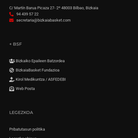
C/ Martín Barua Picaza 27- 2º 48003 Bilbao, Bizkaia
94 439 57 22
secretaria@bizkaiabasket.com
+ BSF
Bizkaiko Epaileen Batzordea
BizkaiaBasket Fundazioa
Kirol Medikuntza / ASFEDEBI
Web Posta
LEGEZKOA
Pribatutasun politika