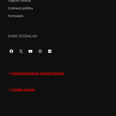
Legezko abisua
Cookieen politika
Formulario
SARE SOZIALAK
⇒
Konpromisoaren irisgarritasuna
⇒
Cookie panela