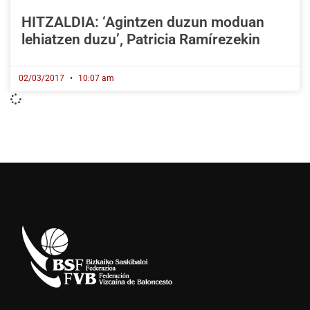
HITZALDIA: ‘Agintzen duzun moduan
lehiatzen duzu’, Patricia Ramírezekin
02/03/2017
10:07 am