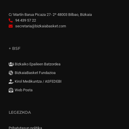
C/ Martín Barua Picaza 27- 2º 48003 Bilbao, Bizkaia
94 439 57 22
secretaria@bizkaiabasket.com
+ BSF
Bizkaiko Epaileen Batzordea
BizkaiaBasket Fundazioa
Kirol Medikuntza / ASFEDEBI
Web Posta
LEGEZKOA
Pribatutasun politika