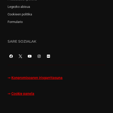
Legezko abisua
Cookieen politika
Formulario
SARE SOZIALAK
⇒
Konpromisoaren irisgarritasuna
⇒
Cookie panela