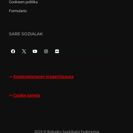
Cookieen politika
Formulario
SARE SOZIALAK
⇒
Konpromisoaren irisgarritasuna
⇒
Cookie panela
2023 © Bizkaiko Saskibaloi Federazioa