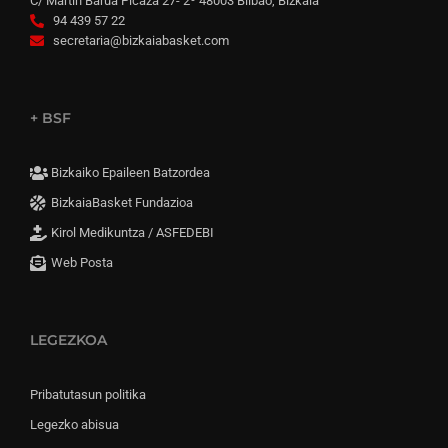
C/ Martín Barua Picaza 27- 2º 48003 Bilbao, Bizkaia
94 439 57 22
secretaria@bizkaiabasket.com
+ BSF
Bizkaiko Epaileen Batzordea
BizkaiaBasket Fundazioa
Kirol Medikuntza / ASFEDEBI
Web Posta
LEGEZKOA
Pribatutasun politika
Legezko abisua