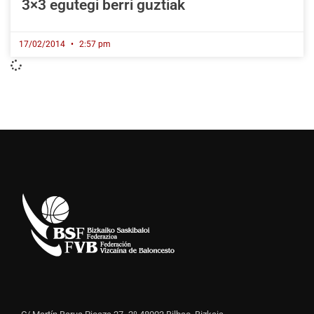
3×3 egutegi berri guztiak
17/02/2014
2:57 pm