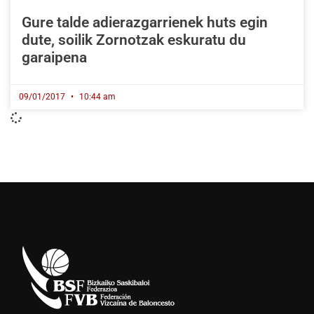
Gure talde adierazgarrienek huts egin
dute, soilik Zornotzak eskuratu du
garaipena
09/01/2017
10:44 am