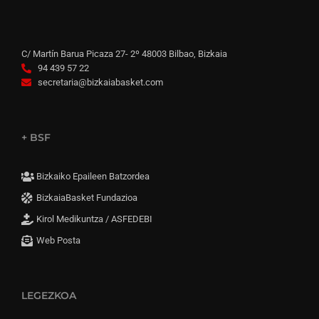
C/ Martín Barua Picaza 27- 2º 48003 Bilbao, Bizkaia
94 439 57 22
secretaria@bizkaiabasket.com
+ BSF
Bizkaiko Epaileen Batzordea
BizkaiaBasket Fundazioa
Kirol Medikuntza / ASFEDEBI
Web Posta
LEGEZKOA