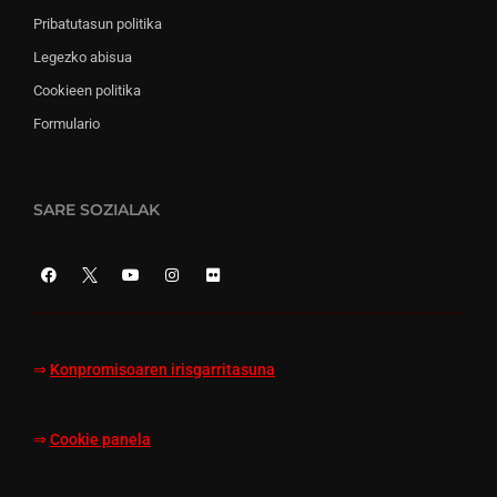
Pribatutasun politika
Legezko abisua
Cookieen politika
Formulario
SARE SOZIALAK
⇒
Konpromisoaren irisgarritasuna
⇒
Cookie panela