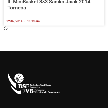
II. MiniBasket 3×3 Saniko Jaiak 2014
Torneoa
22/07/2014
10:39 am