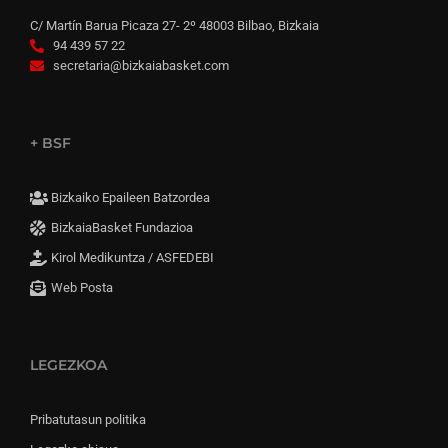
C/ Martín Barua Picaza 27- 2º 48003 Bilbao, Bizkaia
94 439 57 22
secretaria@bizkaiabasket.com
+ BSF
Bizkaiko Epaileen Batzordea
BizkaiaBasket Fundazioa
Kirol Medikuntza / ASFEDEBI
Web Posta
LEGEZKOA
Pribatutasun politika