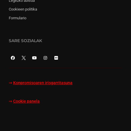
Legezko abisua
Cookieen politika
Formulario
SARE SOZIALAK
⇒
Konpromisoaren irisgarritasuna
⇒
Cookie panela