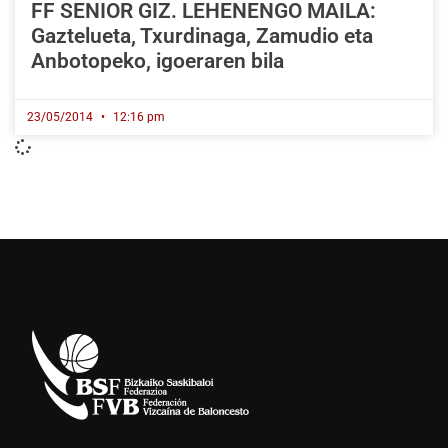
FF SENIOR GIZ. LEHENENGO MAILA:
Gaztelueta, Txurdinaga, Zamudio eta
Anbotopeko, igoeraren bila
23/05/2014
12:16 pm