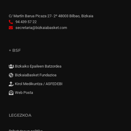
C/ Martín Barua Picaza 27- 2º 48003 Bilbao, Bizkaia
94 439 57 22
secretaria@bizkaiabasket.com
+ BSF
Bizkaiko Epaileen Batzordea
BizkaiaBasket Fundazioa
Kirol Medikuntza / ASFEDEBI
Web Posta
LEGEZKOA