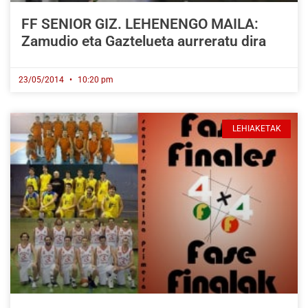
FF SENIOR GIZ. LEHENENGO MAILA:
Zamudio eta Gaztelueta aurreratu dira
23/05/2014
10:20 pm
LEHIAKETAK