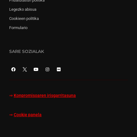
Pribatutasun politika
Legezko abisua
Cookieen politika
Formulario
SARE SOZIALAK
⇒
Konpromisoaren irisgarritasuna
⇒
Cookie panela