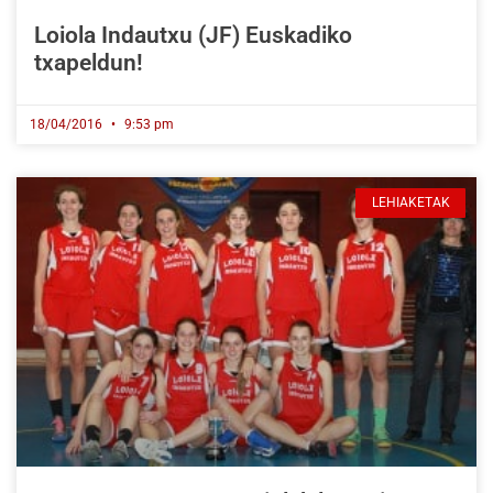
Loiola Indautxu (JF) Euskadiko
txapeldun!
18/04/2016
9:53 pm
LEHIAKETAK