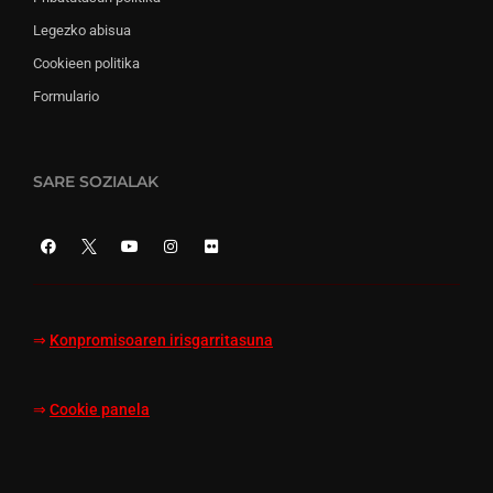
Legezko abisua
Cookieen politika
Formulario
SARE SOZIALAK
⇒
Konpromisoaren irisgarritasuna
⇒
Cookie panela