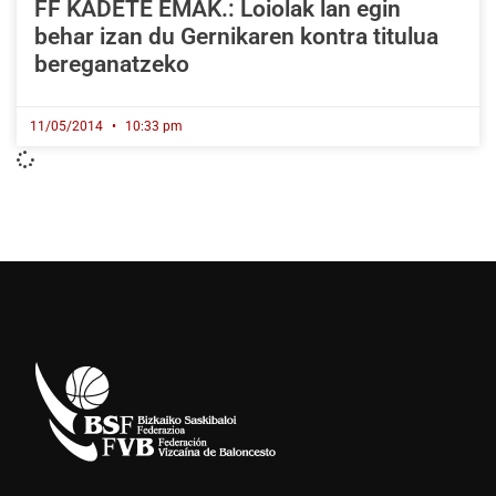
FF KADETE EMAK.: Loiolak lan egin
behar izan du Gernikaren kontra titulua
bereganatzeko
11/05/2014
10:33 pm