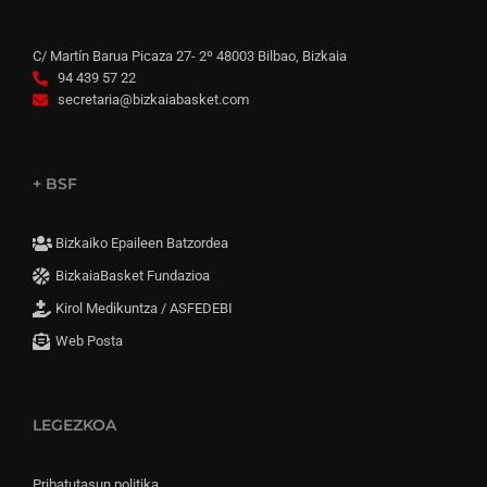
C/ Martín Barua Picaza 27- 2º 48003 Bilbao, Bizkaia
94 439 57 22
secretaria@bizkaiabasket.com
+ BSF
Bizkaiko Epaileen Batzordea
BizkaiaBasket Fundazioa
Kirol Medikuntza / ASFEDEBI
Web Posta
LEGEZKOA
Pribatutasun politika