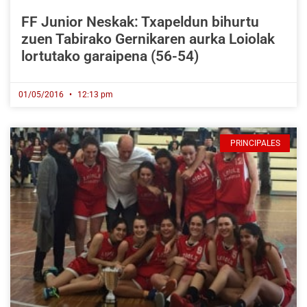
FF Junior Neskak: Txapeldun bihurtu
zuen Tabirako Gernikaren aurka Loiolak
lortutako garaipena (56-54)
01/05/2016
12:13 pm
PRINCIPALES