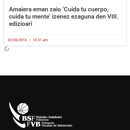
Amaiera eman zaio ‘Cuida tu cuerpo,
cuida tu mente’ izenez ezaguna den VIII.
edizioari
02/06/2016
10:31 am