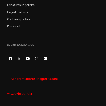
Pribatutasun politika
Legezko abisua
Cookieen politika
Formulario
SARE SOZIALAK
⇒
Konpromisoaren irisgarritasuna
⇒
Cookie panela