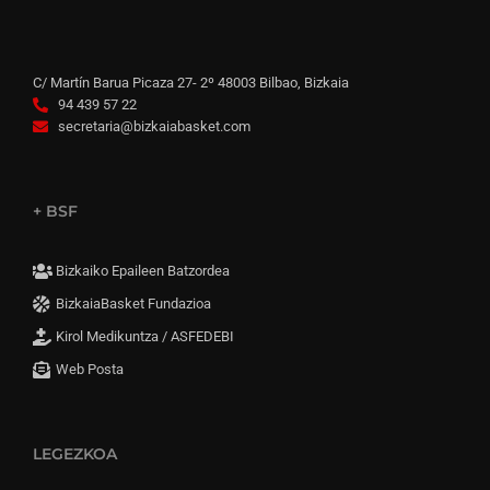
C/ Martín Barua Picaza 27- 2º 48003 Bilbao, Bizkaia
94 439 57 22
secretaria@bizkaiabasket.com
+ BSF
Bizkaiko Epaileen Batzordea
BizkaiaBasket Fundazioa
Kirol Medikuntza / ASFEDEBI
Web Posta
LEGEZKOA