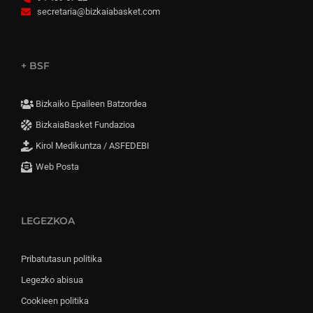
secretaria@bizkaiabasket.com
+ BSF
Bizkaiko Epaileen Batzordea
BizkaiaBasket Fundazioa
Kirol Medikuntza / ASFEDEBI
Web Posta
LEGEZKOA
Pribatutasun politika
Legezko abisua
Cookieen politika