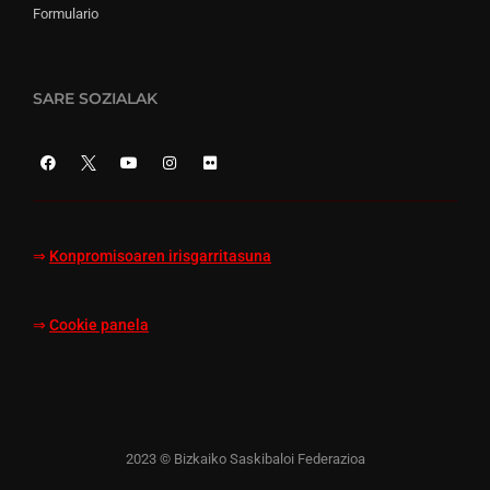
Formulario
SARE SOZIALAK
⇒
Konpromisoaren irisgarritasuna
⇒
Cookie panela
2023 © Bizkaiko Saskibaloi Federazioa