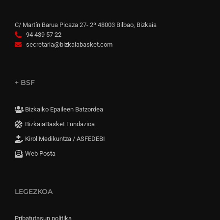
C/ Martín Barua Picaza 27- 2º 48003 Bilbao, Bizkaia
94 439 57 22
secretaria@bizkaiabasket.com
+ BSF
Bizkaiko Epaileen Batzordea
BizkaiaBasket Fundazioa
Kirol Medikuntza / ASFEDEBI
Web Posta
LEGEZKOA
Pribatutasun politika