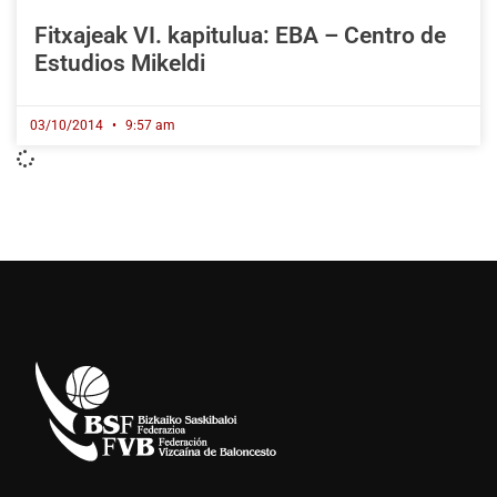
Fitxajeak VI. kapitulua: EBA – Centro de
Estudios Mikeldi
03/10/2014
9:57 am