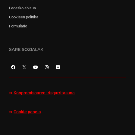
Legezko abisua
Cookieen politika
Formulario
SARE SOZIALAK
⇒
Konpromisoaren irisgarritasuna
⇒
Cookie panela