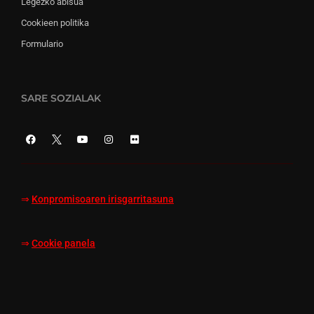
Legezko abisua
Cookieen politika
Formulario
SARE SOZIALAK
⇒
Konpromisoaren irisgarritasuna
⇒
Cookie panela