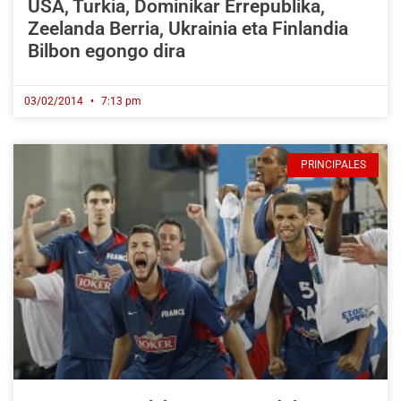
USA, Turkia, Dominikar Errepublika,
Zeelanda Berria, Ukrainia eta Finlandia
Bilbon egongo dira
03/02/2014
7:13 pm
PRINCIPALES