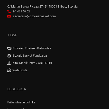
C/ Martín Barua Picaza 27- 2º 48003 Bilbao, Bizkaia
94 439 57 22
secretaria@bizkaiabasket.com
+ BSF
Bizkaiko Epaileen Batzordea
BizkaiaBasket Fundazioa
Kirol Medikuntza / ASFEDEBI
Web Posta
LEGEZKOA
Pribatutasun politika