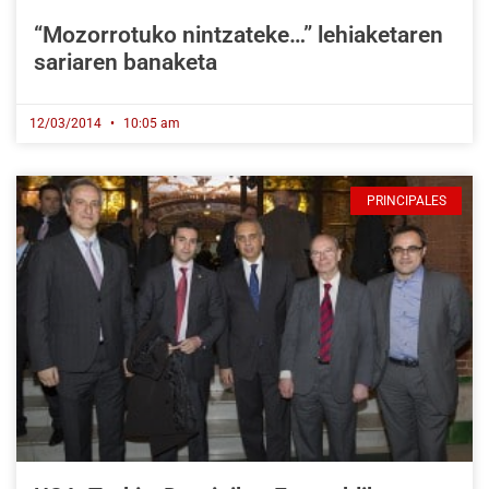
“Mozorrotuko nintzateke…” lehiaketaren
sariaren banaketa
12/03/2014
10:05 am
PRINCIPALES