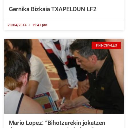
Gernika Bizkaia TXAPELDUN LF2
28/04/2014
12:43 pm
PRINCIPALES
Mario Lopez: “Bihotzarekin jokatzen