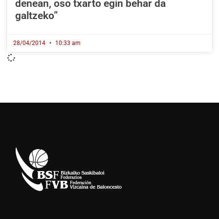
denean, oso txarto egin behar da
galtzeko”
28/04/2014
10:33 am