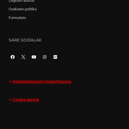
Legezko abisua
Cookieen politika
Formulario
SARE SOZIALAK
⇒
Konpromisoaren irisgarritasuna
⇒
Cookie panela