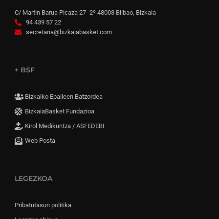
C/ Martín Barua Picaza 27- 2º 48003 Bilbao, Bizkaia
94 439 57 22
secretaria@bizkaiabasket.com
+ BSF
Bizkaiko Epaileen Batzordea
BizkaiaBasket Fundazioa
Kirol Medikuntza / ASFEDEBI
Web Posta
LEGEZKOA
Pribatutasun politika