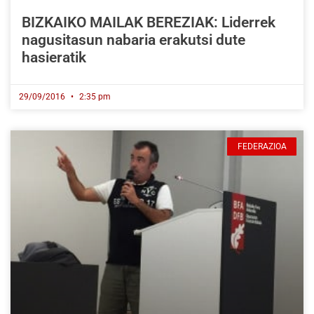
BIZKAIKO MAILAK BEREZIAK: Liderrek
nagusitasun nabaria erakutsi dute
hasieratik
29/09/2016
2:35 pm
FEDERAZIOA