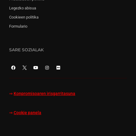
Legezko abisua
Cookieen politika
Formulario
SARE SOZIALAK
⇒
Konpromisoaren irisgarritasuna
⇒
Cookie panela