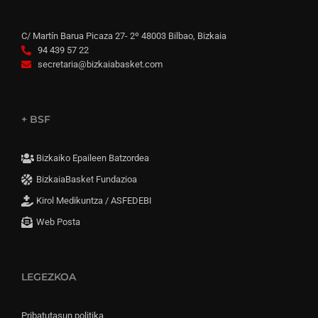
C/ Martín Barua Picaza 27- 2º 48003 Bilbao, Bizkaia
94 439 57 22
secretaria@bizkaiabasket.com
+ BSF
Bizkaiko Epaileen Batzordea
BizkaiaBasket Fundazioa
Kirol Medikuntza / ASFEDEBI
Web Posta
LEGEZKOA
Pribatutasun politika