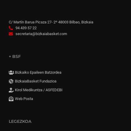
C/ Martín Barua Picaza 27- 2º 48003 Bilbao, Bizkaia
94 439 57 22
secretaria@bizkaiabasket.com
+ BSF
Bizkaiko Epaileen Batzordea
BizkaiaBasket Fundazioa
Kirol Medikuntza / ASFEDEBI
Web Posta
LEGEZKOA