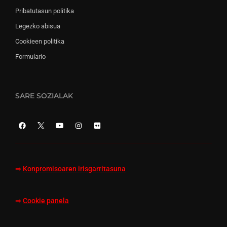
Pribatutasun politika
Legezko abisua
Cookieen politika
Formulario
SARE SOZIALAK
⇒
Konpromisoaren irisgarritasuna
⇒
Cookie panela