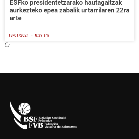
ESFko presidentetzarako hautagaitzak
aurkezteko epea zabalik urtarrilaren 22ra
arte
18/01/2021
8:39 am