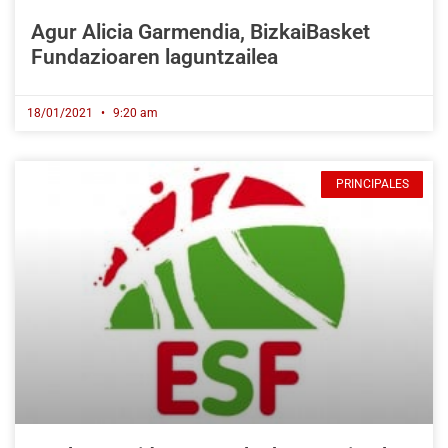
Agur Alicia Garmendia, BizkaiBasket
Fundazioaren laguntzailea
18/01/2021
9:20 am
PRINCIPALES