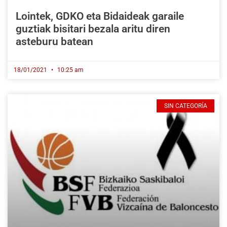
Lointek, GDKO eta Bidaideak garaile
guztiak bisitari bezala aritu diren
asteburu batean
18/01/2021
10:25 am
SIN CATEGORÍA