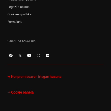
Legezko abisua
Cookieen politika
Formulario
SARE SOZIALAK
⇒
Konpromisoaren irisgarritasuna
⇒
Cookie panela