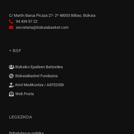
C/ Martín Barua Picaza 27- 2º 48003 Bilbao, Bizkaia
94 439 57 22
secretaria@bizkaiabasket.com
+ BSF
Bizkaiko Epaileen Batzordea
BizkaiaBasket Fundazioa
Kirol Medikuntza / ASFEDEBI
Web Posta
LEGEZKOA
Pribatutasun politika