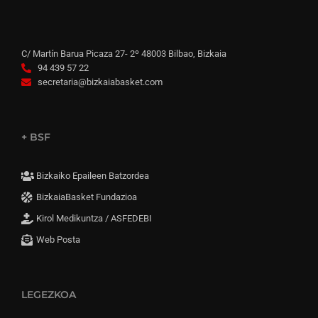
C/ Martín Barua Picaza 27- 2º 48003 Bilbao, Bizkaia
94 439 57 22
secretaria@bizkaiabasket.com
+ BSF
Bizkaiko Epaileen Batzordea
BizkaiaBasket Fundazioa
Kirol Medikuntza / ASFEDEBI
Web Posta
LEGEZKOA