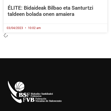
ÉLITE: Bidaideak Bilbao eta Santurtzi
taldeen bolada onen amaiera
03/04/2023
10:02 am