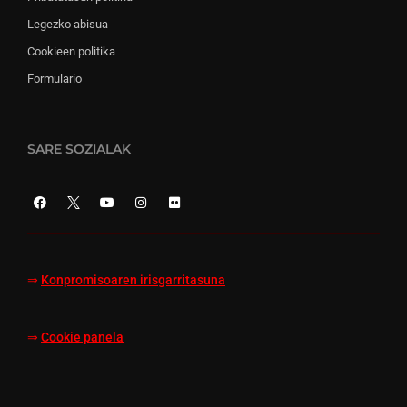
Legezko abisua
Cookieen politika
Formulario
SARE SOZIALAK
⇒
Konpromisoaren irisgarritasuna
⇒
Cookie panela