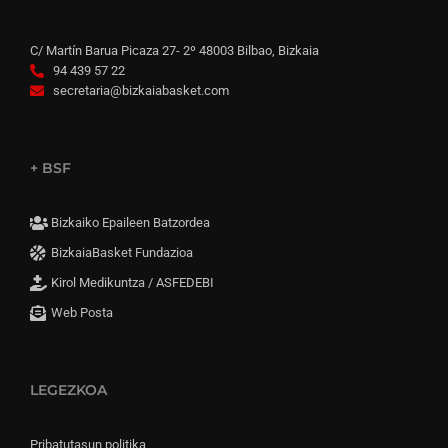
C/ Martín Barua Picaza 27- 2º 48003 Bilbao, Bizkaia
94 439 57 22
secretaria@bizkaiabasket.com
+ BSF
Bizkaiko Epaileen Batzordea
BizkaiaBasket Fundazioa
Kirol Medikuntza / ASFEDEBI
Web Posta
LEGEZKOA
Pribatutasun politika