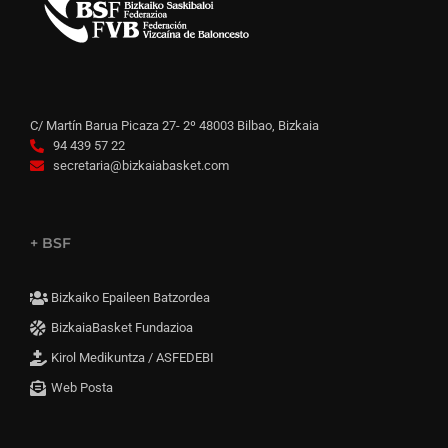
C/ Martín Barua Picaza 27- 2º 48003 Bilbao, Bizkaia
94 439 57 22
secretaria@bizkaiabasket.com
+ BSF
Bizkaiko Epaileen Batzordea
BizkaiaBasket Fundazioa
Kirol Medikuntza / ASFEDEBI
Web Posta