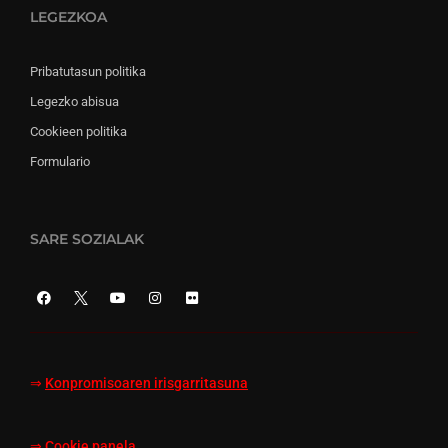
LEGEZKOA
Pribatutasun politika
Legezko abisua
Cookieen politika
Formulario
SARE SOZIALAK
⇒
Konpromisoaren irisgarritasuna
⇒
Cookie panela