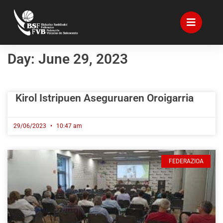
Day: June 29, 2023
Kirol Istripuen Aseguruaren Oroigarria
29/06/2023
10:47 am
FEDERAZIOA