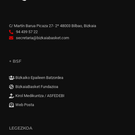
C/ Martín Barua Picaza 27- 2º 48003 Bilbao, Bizkaia
94 439 57 22
secretaria@bizkaiabasket.com
+ BSF
Bizkaiko Epaileen Batzordea
BizkaiaBasket Fundazioa
Kirol Medikuntza / ASFEDEBI
Web Posta
LEGEZKOA