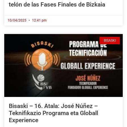
telón de las Fases Finales de Bizkaia
10/04/2025
12:41 pm
BISASKI
Bisaski – 16. Atala: José Núñez –
Teknifikazio Programa eta Globall
Experience