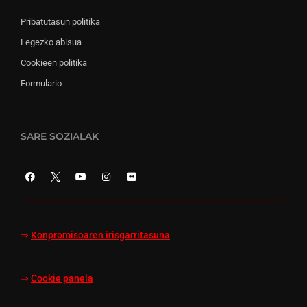
Pribatutasun politika
Legezko abisua
Cookieen politika
Formulario
SARE SOZIALAK
⇒
Konpromisoaren irisgarritasuna
⇒
Cookie panela